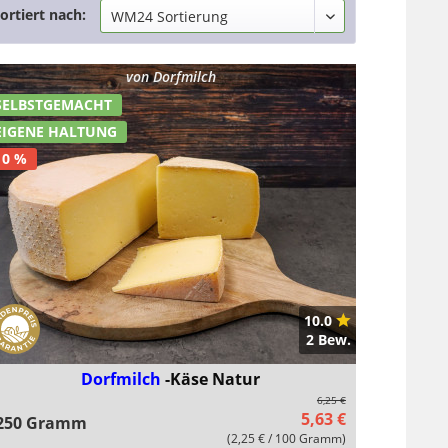
ortiert nach:
von
Dorfmilch
SELBSTGEMACHT
EIGENE HALTUNG
10 %
10.0
2 Bew.
Dorfmilch
-Käse Natur
6,25 €
5,63 €
250 Gramm
(2,25 € / 100 Gramm)