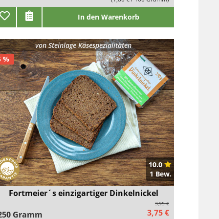
In den Warenkorb
von
Steinlage Käsespezialitäten
5 %
10.0
1 Bew.
Fortmeier´s einzigartiger Dinkelnickel
3,95 €
3,75 €
250 Gramm