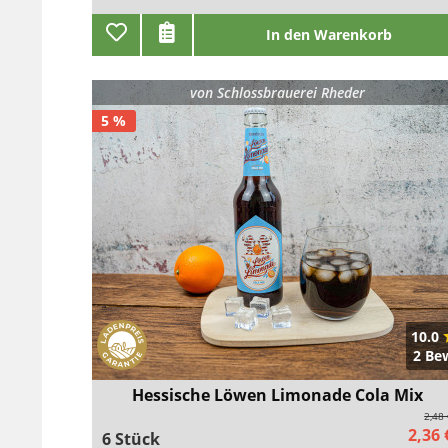
In den Warenkorb
von
Schlossbrauerei Rheder
5 %
10.0
2 Be
Hessische Löwen Limonade Cola Mix
2,48
2,36 
6 Stück