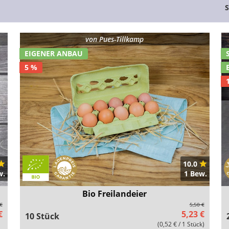
S
von
Pues-Tillkamp
EIGENER ANBAU
5 %
10.0
w.
1 Bew.
Bio Freilandeier
 €
5,50 €
€
5,23 €
10 Stück
(0,52 € / 1 Stück)