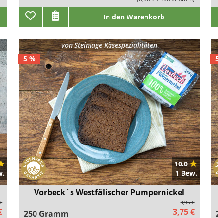
In den Warenkorb
von
Steinlage Käsespezialitäten
5 %
10.0
w.
1 Bew.
Vorbeck´s Westfälischer Pumpernickel
 €
3,95 €
€
3,75 €
250 Gramm