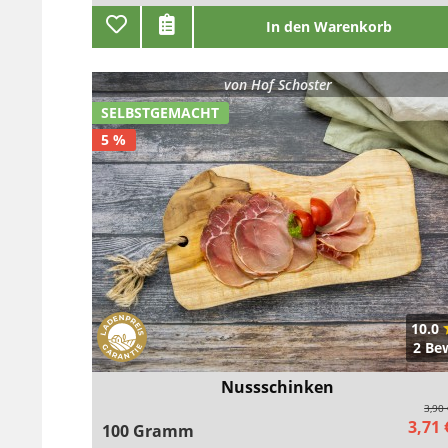
In den Warenkorb
von
Hof Schoster
SELBSTGEMACHT
5 %
10.0
2 Be
Nussschinken
3,90
3,71 
100 Gramm