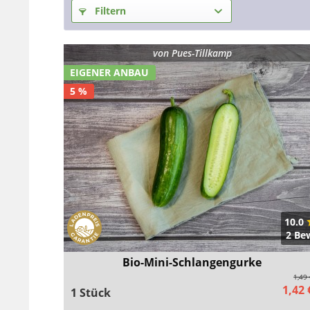
Filtern
von
Pues-Tillkamp
EIGENER ANBAU
5 %
10.0
2 Be
Bio-Mini-Schlangengurke
1,49
1,42 
1 Stück