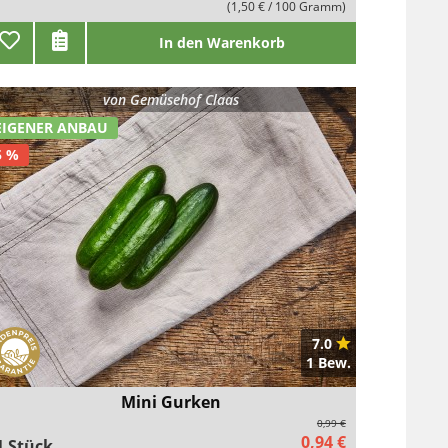
(1,50 € / 100 Gramm)
In den Warenkorb
von
Gemüsehof Claas
EIGENER ANBAU
5 %
7.0
1 Bew.
Mini Gurken
0,99 €
0,94 €
1 Stück