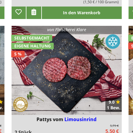
k)
(1,50 € / 100 Gramm)
In den Warenkorb
von
Fleischerei Klare
SELBSTGEMACHT
EIGENE HALTUNG
5 %
9.0
w.
1 Bew.
Pattys vom
Limousinrind
 €
5,79 €
€
5,50 €
2 Stück