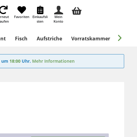
rneut
Favoriten
Einkaufsli
Mein
aufen
sten
Konto

ant
Fisch
Aufstriche
Vorratskammer
Süßes &
6
um
18:00
Uhr.
Mehr Informationen