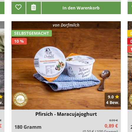
In den Warenkorb
von
Dorfmilch
SELBSTGEMACHT
10 %
9.0
w.
4 Bew.
Pfirsich - Maracujajoghurt
 €
0,99 €
€
0,89 €
180 Gramm
(0,50 € / 100 Gramm)