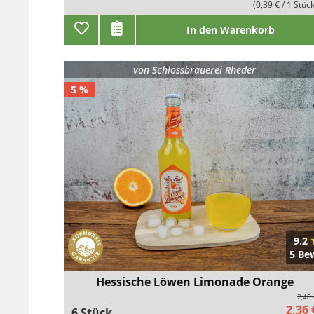
(0,39 € / 1 Stüc
In den Warenkorb
von
Schlossbrauerei Rheder
5 %
9.2
5 Be
Hessische Löwen Limonade Orange
2,48
2,36 
6 Stück