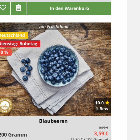
In den Warenkorb
von
Fruchtland
Deutschland
Dienstag: Ruhetag
10 %
10.0
1 Bew.
Blaubeeren
3,99 €
3,59 €
200 Gramm
(1,80 € / 100 Gramm)