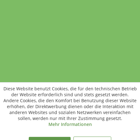
(1,73 € / 100 Milliliter)
In den Warenkorb
Standort wechseln
Rund um WM24
Datenschutz
AGB
Impressum
Kontakt
Vertrag widerrufen
Diese Website benutzt Cookies, die für den technischen Betrieb
ÖKO-KONTROLLSTELLEN-CODE: DE-ÖKO-006
der Website erforderlich sind und stets gesetzt werden.
Frischer, schneller, besser
Andere Cookies, die den Komfort bei Benutzung dieser Website
Die NEUE Wochenmarkt24-App für
erhöhen, der Direktwerbung dienen oder die Interaktion mit
anderen Websites und sozialen Netzwerken vereinfachen
Android & iOS ist da.
sollen, werden nur mit Ihrer Zustimmung gesetzt.
Mehr Informationen
gratis herunterladen