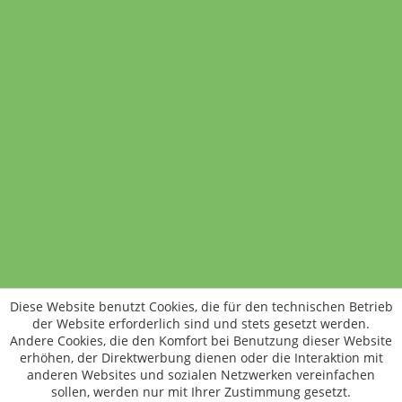
Gemüsefrikadelle
160 Gramm
7,59 €
(4,74 € / 100 Gramm)
In den Warenkorb
Standort wechseln
Rund um WM24
Datenschutz
AGB
Impressum
Kontakt
Vertrag widerrufen
Diese Website benutzt Cookies, die für den technischen Betrieb
ÖKO-KONTROLLSTELLEN-CODE: DE-ÖKO-006
der Website erforderlich sind und stets gesetzt werden.
Frischer, schneller, besser
Andere Cookies, die den Komfort bei Benutzung dieser Website
Die NEUE Wochenmarkt24-App für
erhöhen, der Direktwerbung dienen oder die Interaktion mit
anderen Websites und sozialen Netzwerken vereinfachen
Android & iOS ist da.
sollen, werden nur mit Ihrer Zustimmung gesetzt.