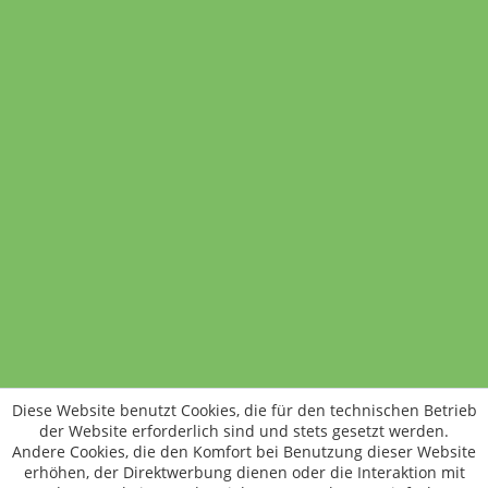
Variante wählen
Standort wechseln
Rund um WM24
Datenschutz
AGB
Impressum
Kontakt
Vertrag widerrufen
Diese Website benutzt Cookies, die für den technischen Betrieb
ÖKO-KONTROLLSTELLEN-CODE: DE-ÖKO-006
der Website erforderlich sind und stets gesetzt werden.
Frischer, schneller, besser
Andere Cookies, die den Komfort bei Benutzung dieser Website
Die NEUE Wochenmarkt24-App für
erhöhen, der Direktwerbung dienen oder die Interaktion mit