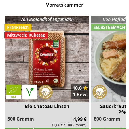
Vorratskammer
von
Biolandhof Engemann
von
Hofladen
Frankreich
SELBSTGEMACHT
Mittwoch: Ruhetag
10.0
1 Bew.
Bio Chateau Linsen
Sauerkraut 
Pfef
500 Gramm
800 Gramm
4,99 €
(1,00 € / 100 Gramm)