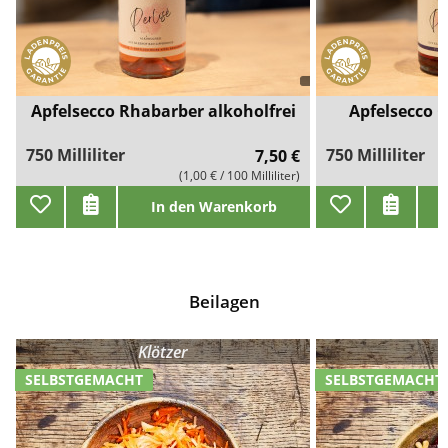
Apfelsecco Rhabarber alkoholfrei
Apfelsecco C
750 Milliliter
750 Milliliter
7,50 €
(1,00 € / 100 Milliliter)
In den Warenkorb
Beilagen
Klötzer
K
SELBSTGEMACHT
SELBSTGEMACHT