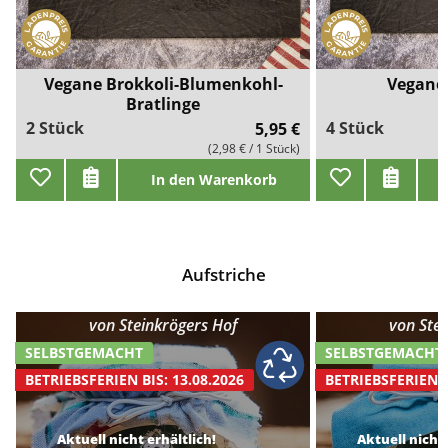
Vegane Brokkoli-Blumenkohl-
Vegane 
Bratlinge
2 Stück
4 Stück
5,95 €
(2,98 € / 1 Stück)
In den Warenkorb
Aufstriche
von
Steinkrögers Hof
von
Ste
SELBSTGEMACHT
SELBSTGEMACHT
BETRIEBSFERIEN BIS: 13.08.2026
BETRIEBSFERIEN B
Aktuell nicht erhältlich!
Aktuell nicht 