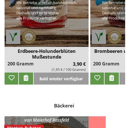
Wir Betriebe arbeiten handwerklich,
Wir Betriebe ar
saisonal und nachhaltig.
saisonal und na
Deshalb sind nicht immer
Deshalb sind n
alle Produkte verfügbar.
alle Produkte v
Erdbeere-Holunderblüten
Brombeeren un
Mußestunde
200 Gramm
200 Gramm
3,90 €
(1,95 € / 100 Gramm)
Bald wieder verfügbar
B
Bäckerei
von
Meierhof Rassfeld
Montag: Ruhetag