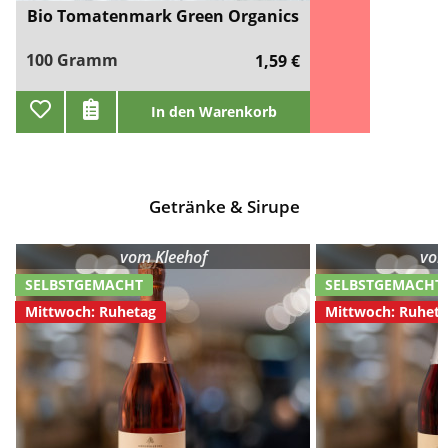
Bio Tomatenmark Green Organics
100 Gramm
1,59 €
In den Warenkorb
Getränke & Sirupe
vom
Kleehof
vo
SELBSTGEMACHT
SELBSTGEMACHT
Mittwoch: Ruhetag
Mittwoch: Ruhet