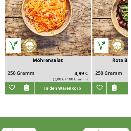
Möhrensalat
Rote Be
250 Gramm
250 Gramm
4,99 €
(2,00 € / 100 Gramm)
In den Warenkorb