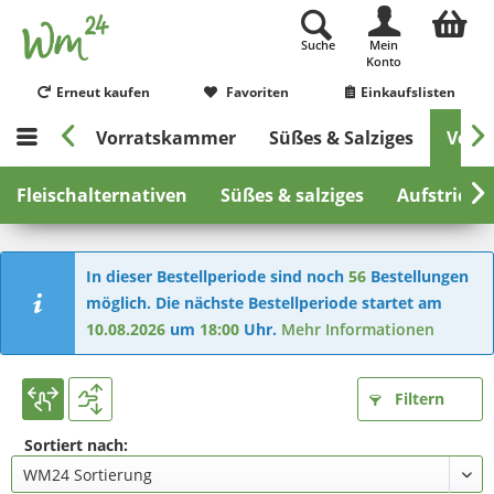
Suche
Mein
Konto
Erneut kaufen
Favoriten
Einkaufslisten


striche
Vorratskammer
Süßes & Salziges
Vega

Fleischalternativen
Süßes & salziges
Aufstriche
In dieser Bestellperiode sind noch
56
Bestellungen
möglich. Die nächste Bestellperiode startet am
10.08.2026
um
18:00
Uhr.
Mehr Informationen
Filtern
Sortiert nach: