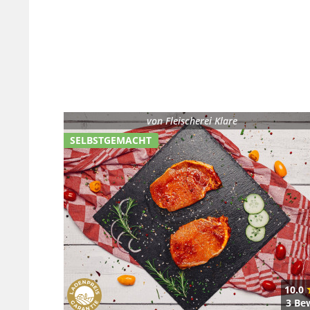
von
Fleischerei Klare
SELBSTGEMACHT
10.0
3 Be