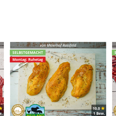
von
Meierhof Rassfeld
SELBSTGEMACHT
Montag: Ruhetag
10.0
w.
1 Bew.