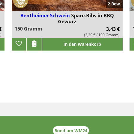
w.
2 Bew.
Bentheimer Schwein
Spare-Ribs in BBQ
Gewürz
150 Gramm
€
3,43 €
)
(2,29 € / 100 Gramm)
In den Warenkorb
Rund um WM24