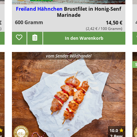
Freiland Hähnchen
Brustfilet in Honig-Senf
Marinade
600 Gramm
€
14,50 €
k)
(2,42 € / 100 Gramm)
In den Warenkorb
vom
Sender Wildhandel
10.0
w.
2 Bew.