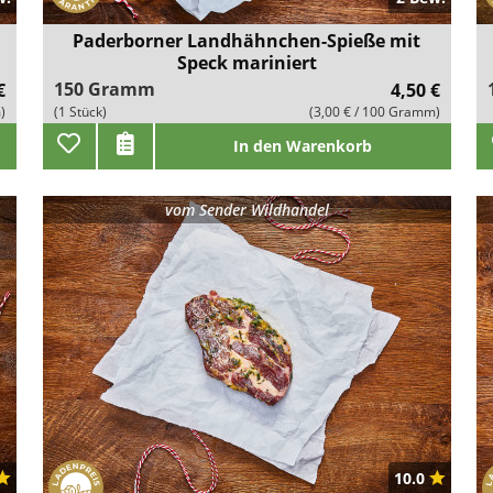
Paderborner Landhähnchen-Spieße mit
Speck mariniert
150 Gramm
€
4,50 €
)
(1 Stück)
(3,00 € / 100 Gramm)
In den Warenkorb
vom
Sender Wildhandel
10.0