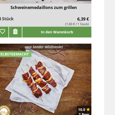
Schweinemedaillons zum grillen
4 Stück
6,39 €
(1,60 € / 1 Stück)
In den Warenkorb
vom
Sender Wildhandel
SELBSTGEMACHT
10.0
2 Bew.