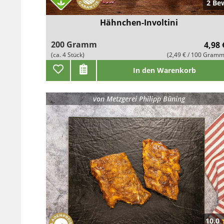
2 Be
Hähnchen-Involtini
200 Gramm
4,98 
(ca. 4 Stück)
(2,49 € / 100 Gramm
In den Warenkorb
von
Metzgerei Philipp Büning
10.0