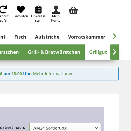
rneut
Favoriten
Einkaufsli
Mein
aufen
sten
Konto

ant
Fisch
Aufstriche
Vorratskammer
Süßes &
rstchen
Grill- & Bratwürstchen
Grillgut

Rinde
26
um
18:00
Uhr.
Mehr Informationen
ortiert nach: