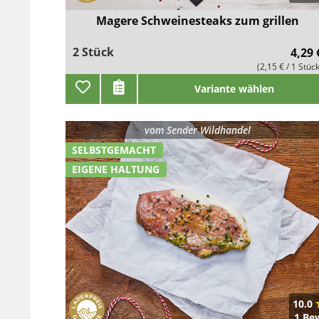
Magere Schweinesteaks zum grillen
2 Stück
4,29 
(2,15 € / 1 Stüc
Variante wählen
vom
Sender Wildhandel
SELBSTGEMACHT
EIGENE HALTUNG
10.0
1 Be