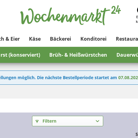
E
k
ch & Eier
Käse
Bäckerei
Konditorei
Restaur
rst (konserviert)
Brüh- & Heißwürstchen
Dauerwü
llungen möglich. Die nächste Bestellperiode startet am
07.08.20
Filtern
S