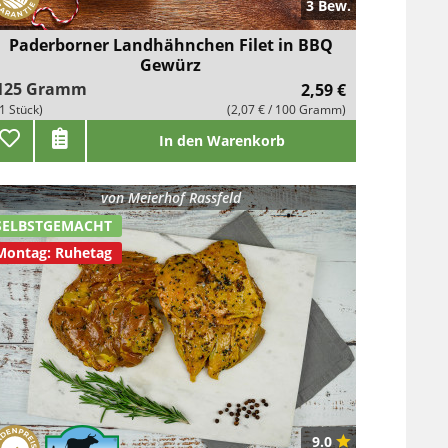
3 Bew.
Paderborner Landhähnchen Filet in BBQ
Gewürz
125 Gramm
2,59 €
(1 Stück)
(2,07 € / 100 Gramm)
In den Warenkorb
von
Meierhof Rassfeld
SELBSTGEMACHT
Montag: Ruhetag
9.0