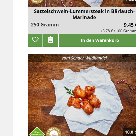
Sattelschwein-Lummersteak in Bärlauch-
Marinade
250 Gramm
9,45 
(3,78 € / 100 Gramm
In den Warenkorb
vom
Sender Wildhandel
10.0