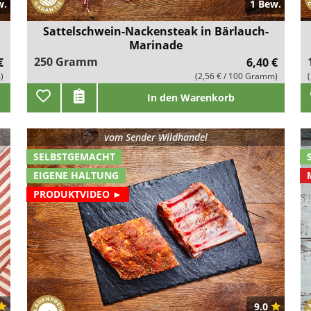
w.
1 Bew.
Sattelschwein-Nackensteak in Bärlauch-
Marinade
250 Gramm
€
6,40 €
)
(2,56 € / 100 Gramm)
In den Warenkorb
vom
Sender Wildhandel
SELBSTGEMACHT
EIGENE HALTUNG
PRODUKTVIDEO ►
9.0