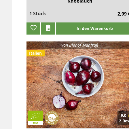
Knoblauch
1 Stück
2,99 
In den Warenkorb
von
Biohof Manfraß
Italien
9.0
2 Be