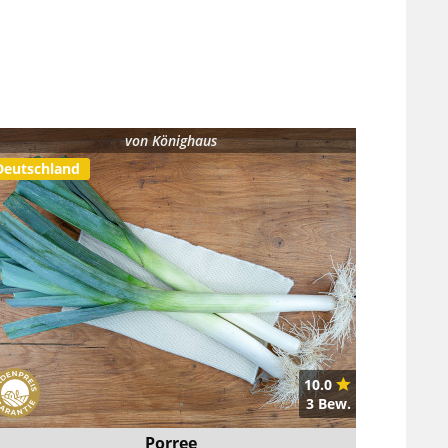
von
Könighaus
Deutschland
10.0
3 Bew.
Porree