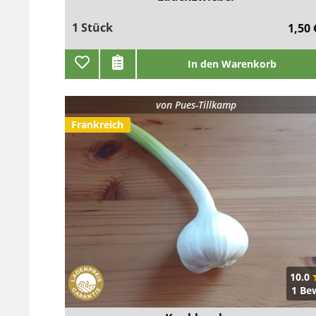
1 Stück
1,50 
In den Warenkorb
von
Pues-Tillkamp
Frankreich
10.0
1 Be