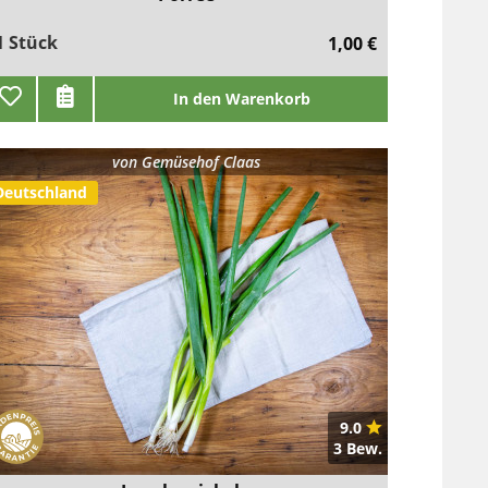
1 Stück
1,00 €
In den Warenkorb
von
Gemüsehof Claas
Deutschland
9.0
3 Bew.