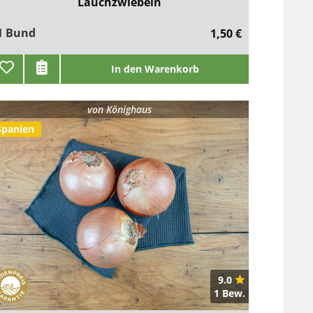
Lauchzwiebeln
1 Bund
1,50 €
In den Warenkorb
von
Könighaus
Spanien
9.0
1 Bew.