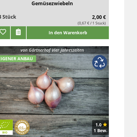
Gemüsezwiebeln
3 Stück
2,00 €
(0,67 € / 1 Stück)
In den Warenkorb
von
Gärtnerhof Vier Jahreszeiten
EIGENER ANBAU
1.0
1 Bew.