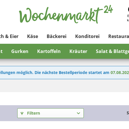
E
k
ch & Eier
Käse
Bäckerei
Konditorei
Restaur
at
Gurken
Kartoffeln
Kräuter
Salat & Blatt
llungen möglich. Die nächste Bestellperiode startet am
07.08.20
S
Filtern