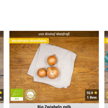
von
Biohof Manfraß
Nordrhein-Westfalen
10.0
w.
1 Bew.
Bio Zwiebeln gelb