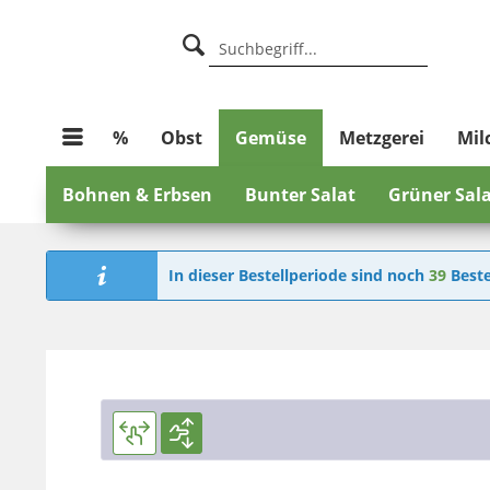
%
Obst
Gemüse
Metzgerei
Mil
Bohnen & Erbsen
Bunter Salat
Grüner Sal
In dieser Bestellperiode sind noch
39
Beste