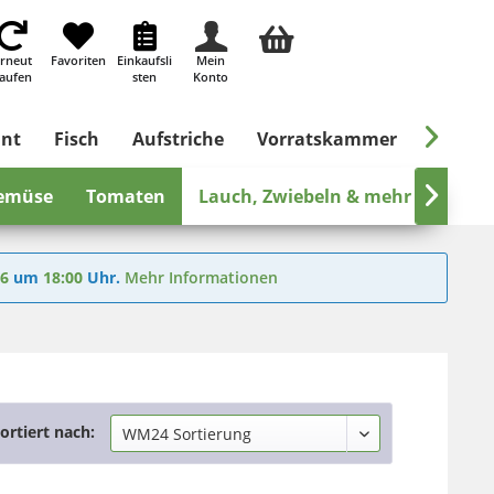
rneut
Favoriten
Einkaufsli
Mein
aufen
sten
Konto

ant
Fisch
Aufstriche
Vorratskammer
Süßes &
gemüse
Tomaten
Lauch, Zwiebeln & mehr

Papri
26
um
18:00
Uhr.
Mehr Informationen
ortiert nach: