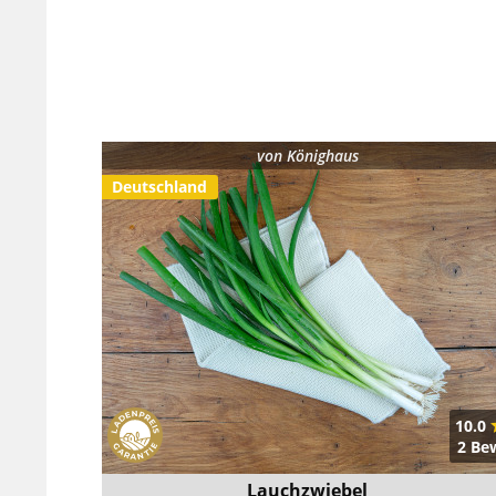
von
Könighaus
Deutschland
10.0
2 Be
Lauchzwiebel