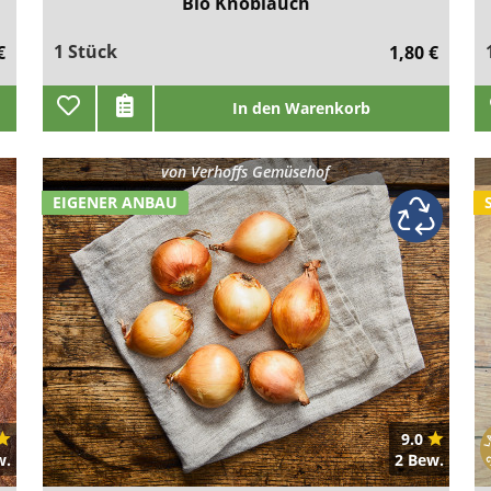
Bio Knoblauch
1 Stück
€
1,80 €
In den Warenkorb
von
Verhoffs Gemüsehof
EIGENER ANBAU
9.0
w.
2 Bew.