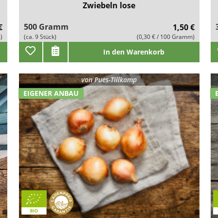
Zwiebeln lose
500 Gramm
€
1,50 €
)
(ca. 9 Stück)
(0,30 € / 100 Gramm)
In den Warenkorb
von
Pues-Tillkamp
EIGENER ANBAU