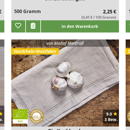
500 Gramm
€
2,25 €
(0,45 € / 100 Gramm)
In den Warenkorb
von
Biohof Manfraß
Nordrhein-Westfalen
9.0
w.
3 Bew.