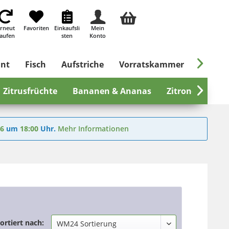
rneut
Favoriten
Einkaufsli
Mein
aufen
sten
Konto

ant
Fisch
Aufstriche
Vorratskammer
Süßes &
Zitrusfrüchte
Bananen & Ananas
Zitronen

Er
26
um
18:00
Uhr.
Mehr Informationen
ortiert nach: