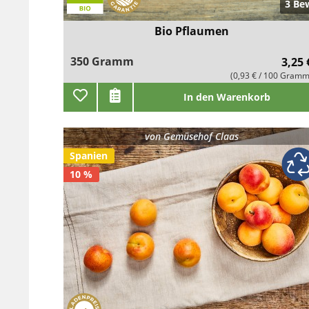
3 Be
Bio Pflaumen
350 Gramm
3,25 
(0,93 € / 100 Gramm
In den Warenkorb
von
Gemüsehof Claas
Spanien
10 %