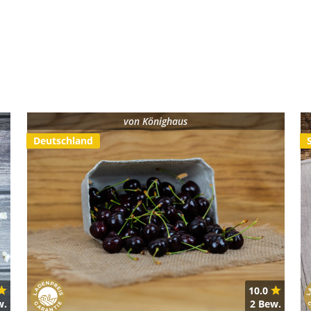
von
Könighaus
Deutschland
10.0
w.
2 Bew.