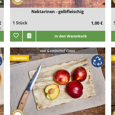
w.
Nektarinen - gelbfleischig
1 Stück
€
1,00 €
)
In den Warenkorb
von
Gemüsehof Claas
Spanien