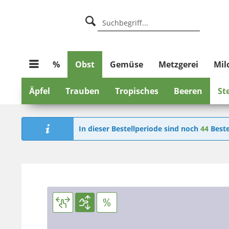
%
Obst
Gemüse
Metzgerei
Mil
Äpfel
Trauben
Tropisches
Beeren
St
In dieser Bestellperiode sind noch
44
Beste