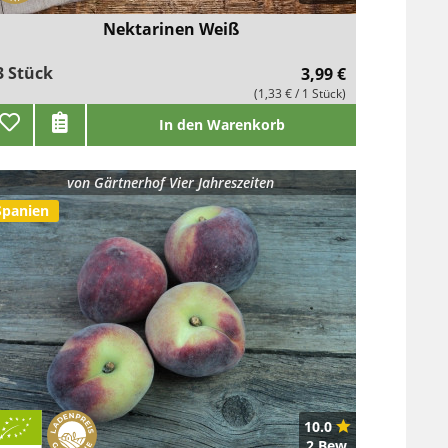
Nektarinen Weiß
3 Stück
3,99 €
(1,33 € / 1 Stück)
In den Warenkorb
von
Gärtnerhof Vier Jahreszeiten
Spanien
10.0
2 Bew.