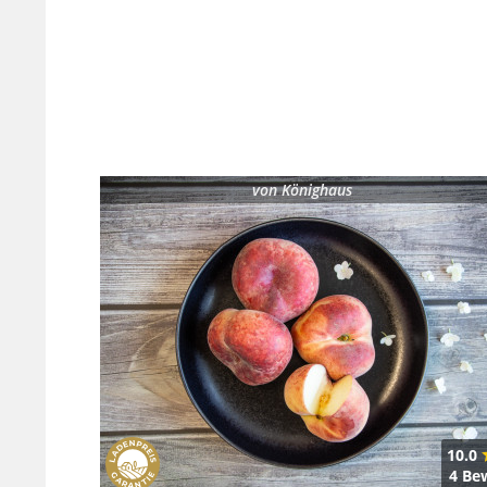
von
Könighaus
10.0
4 Be