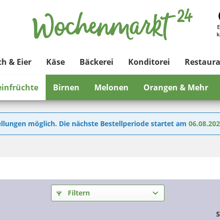
E
k
ch & Eier
Käse
Bäckerei
Konditorei
Restaur
einfrüchte
Birnen
Melonen
Orangen & Mehr
llungen möglich. Die nächste Bestellperiode startet am
06.08.20
Filtern
S