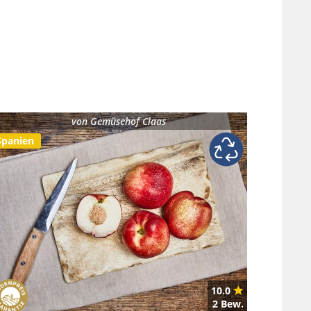
von
Gemüsehof Claas
Spanien
10.0
2 Bew.