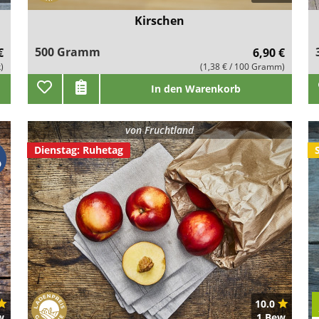
Kirschen
500 Gramm
€
6,90 €
k)
(1,38 € / 100 Gramm)
In den Warenkorb
von
Fruchtland
Dienstag: Ruhetag
10.0
w.
1 Bew.