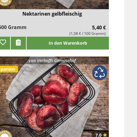
Nektarinen gelbfleischig
500 Gramm
5,40 €
(1,08 € / 100 Gramm)
In den Warenkorb
von
Verhoffs Gemüsehof
Spanien
7.0