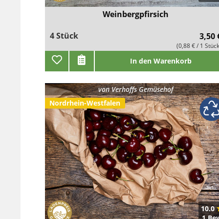
Weinbergpfirsich
4 Stück
3,50 
(0,88 € / 1 Stüc
In den Warenkorb
von
Verhoffs Gemüsehof
Nordrhein-Westfalen
10.0
1 Be