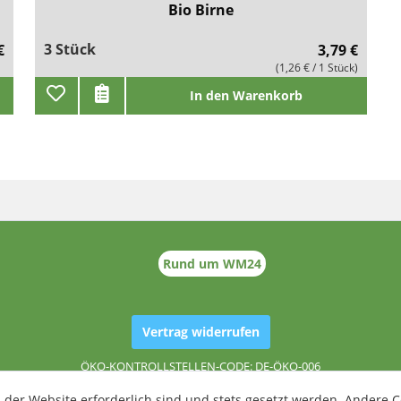
Bio Birne
3 Stück
€
3,79 €
(1,26 € / 1 Stück)
In den Warenkorb
Rund um WM24
Vertrag widerrufen
ÖKO-KONTROLLSTELLEN-CODE: DE-ÖKO-006
 der Website erforderlich sind und stets gesetzt werden. Andere C