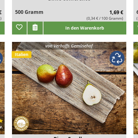
500 Gramm
€
1,69 €
)
(0,34 € / 100 Gramm)
In den Warenkorb
von
Verhoffs Gemüsehof
Italien
w.