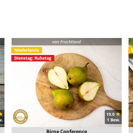
von
Fruchtland
Niederlande
Dienstag: Ruhetag
10.0
w.
1 Bew.
Birne Conference