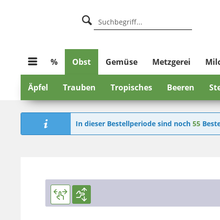
%
Obst
Gemüse
Metzgerei
Mil
Äpfel
Trauben
Tropisches
Beeren
St
In dieser Bestellperiode sind noch
55
Beste