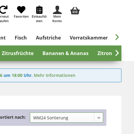
rneut
Favoriten
Einkaufsli
Mein
aufen
sten
Konto

ant
Fisch
Aufstriche
Vorratskammer
Süßes &
Zitrusfrüchte
Bananen & Ananas
Zitronen

Er
26
um
18:00
Uhr.
Mehr Informationen
ortiert nach: