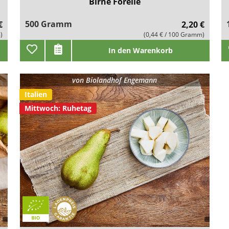
Birne Forelle
500 Gramm
€
2,20 €
)
(0,44 € / 100 Gramm)
In den Warenkorb
von
Biolandhof Engemann
Italien
Mittwoch: Ruhetag