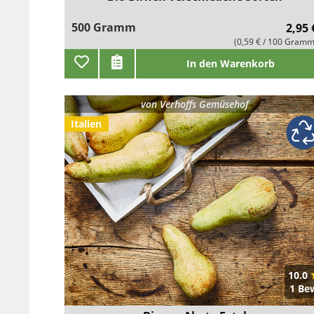
500 Gramm
2,95 
(0,59 € / 100 Gramm
In den Warenkorb
von
Verhoffs Gemüsehof
Italien
10.0
1 Be