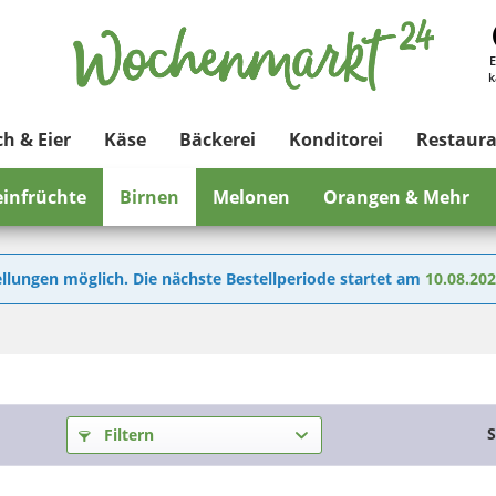
E
k
ch & Eier
Käse
Bäckerei
Konditorei
Restaur
einfrüchte
Birnen
Melonen
Orangen & Mehr
llungen möglich. Die nächste Bestellperiode startet am
10.08.20
S
Filtern