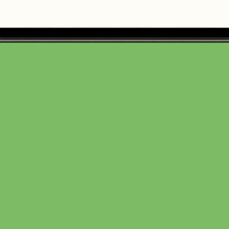
Möhrensalat
250 Gramm
4,99 €
(2,00 € / 100 Gramm)
In den Warenkorb
Klötzer
SELBSTGEMACHT