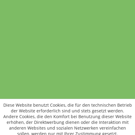
Rote Bete Carpaccio
250 Gramm
12,49 €
(5,00 € / 100 Gramm)
In den Warenkorb
Standort wechseln
Rund um WM24
Datenschutz
AGB
Impressum
Kontakt
Vertrag widerrufen
Diese Website benutzt Cookies, die für den technischen Betrieb
ÖKO-KONTROLLSTELLEN-CODE: DE-ÖKO-006
der Website erforderlich sind und stets gesetzt werden.
Frischer, schneller, besser
Andere Cookies, die den Komfort bei Benutzung dieser Website
Die NEUE Wochenmarkt24-App für
erhöhen, der Direktwerbung dienen oder die Interaktion mit
anderen Websites und sozialen Netzwerken vereinfachen
Android & iOS ist da.
sollen, werden nur mit Ihrer Zustimmung gesetzt.